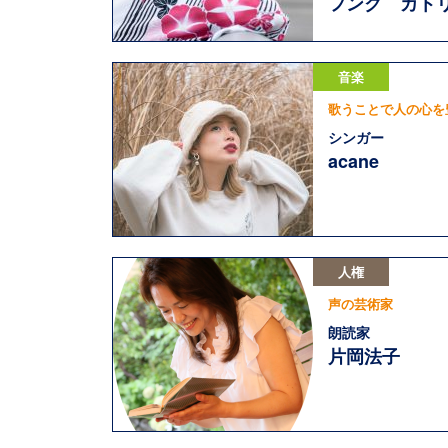
フンク カト
音楽
歌うことで人の心を
シンガー
acane
人権
声の芸術家
朗読家
片岡法子