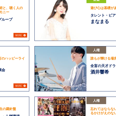
術と、聴く人の
遊び心は基礎が
モニー
タレント・ピア
グループ
まなまる
人権
盲のハッピーライ
誰もが輝ける場
全盲の天才ドラ
演会
酒井響希
人権
生の羅針盤
忘れてはならな
るかけがえのな