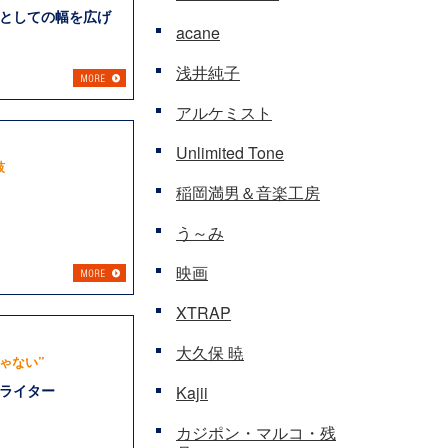
としての幅を広げ
acane
浅井純子
アルケミスト
Unlimited Tone
鼓
稲岡満男＆音楽工房
う～み
映画
XTRAP
大久保 暁
ゃない”
ライター
Kajii
カジポン・マルコ・残