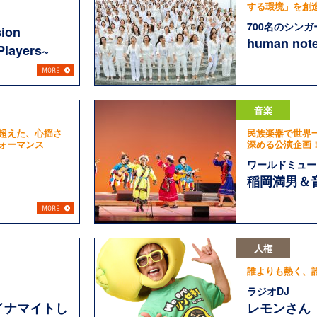
する環境」を創
700名のシンガ
ion
human not
Players~
音楽
超えた、心揺さ
民族楽器で世界
ォーマンス
深める公演企画
ワールドミュー
稲岡満男＆
人権
誰よりも熱く、
ラジオDJ
イナマイトし
レモンさん