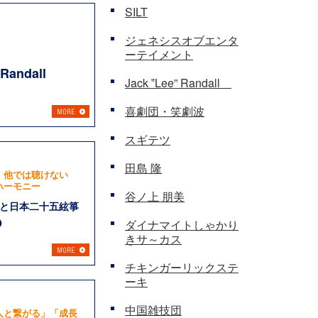
SILT
ジェネシスオブエンタ
ーテイメント
” Randall
Jack ‟Lee” Randall
喜劇団・笑劇波
スギテツ
田島 隆
 他では聴けない
ハーモニー
谷ノ上 朋美
と日本二十五絃箏
O
ダイナマイトしゃかり
きサ～カス
チキンガーリックステ
ーキ
中国雑技団
人と繋がる」「成長