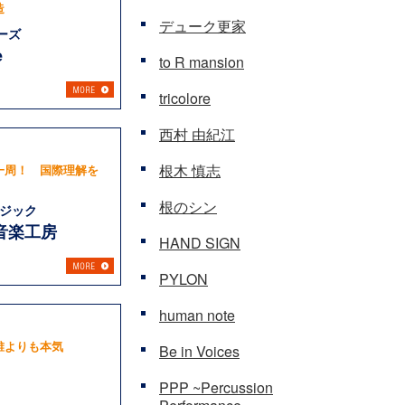
造
デューク更家
ーズ
e
to R mansion
tricolore
西村 由紀江
根木 慎志
一周！ 国際理解を
！
根のシン
ジック
音楽工房
HAND SIGN
PYLON
human note
誰よりも本気
Be in Voices
PPP ~Percussion