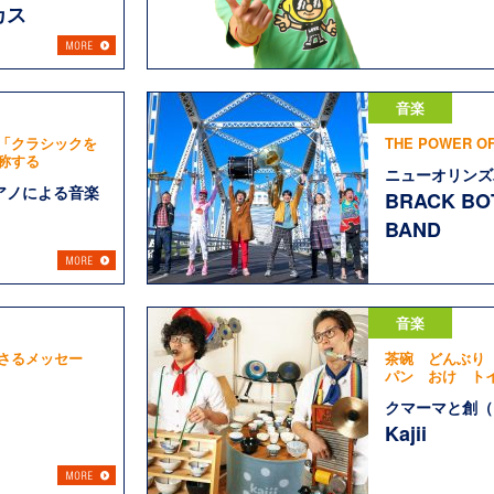
カス
音楽
「クラシックを
THE POWER OF
称する
ニューオリンズ
アノによる音楽
BRACK BO
BAND
音楽
さるメッセー
茶碗 どんぶり
パン おけ ト
クマーマと創（
Kajii