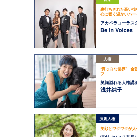
裏打ちされた高い技
心に響く温かいハー
アカペラコーラス
Be in Voices
人権
❛真っ白な世界❜ 全
フ
笑顔溢れる人権講
浅井純子
演劇人権
笑顔とワクワクが人