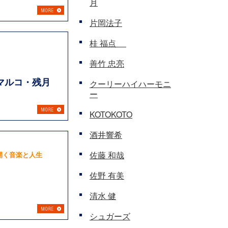
月
片岡法子
桂 福点
善竹 忠亮
マルコ・残月
クーリーハイハーモニ
ー
KOTOKOTO
酒井響希
佐藤 和哉
開く音楽と人生
佐野 有美
清水 健
シュガーズ