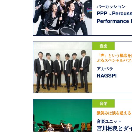
パーカッション
PPP ~Percuss
Performance 
音楽
「声」という概念を
ぶるスペシャルパフ
アカペラ
RAGSPI
音楽
微笑みは涙を超える
音楽ユニット
宮川彬良とダ