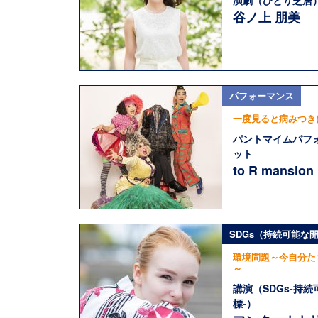
演劇（ひとり芝居
谷ノ上 朋美
パフォーマンス
一度見ると病みつき
パントマイムパフ
ット
to R mansion
SDGs（持続可能な
環境問題～今自分た
～
講演（SDGs-持
標-）