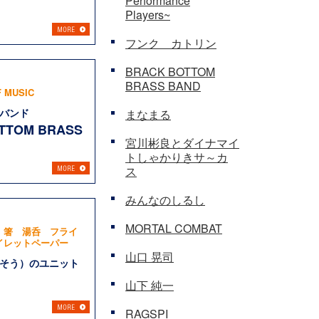
Performance
Players~
フンク カトリン
BRACK BOTTOM
BRASS BAND
 MUSIC
バンド
まなまる
TTOM BRASS
宮川彬良とダイナマイ
トしゃかりきサ～カ
ス
みんなのしるし
MORTAL COMBAT
 箸 湯呑 フライ
イレットペーパー
山口 晃司
そう）のユニット
山下 純一
RAGSPI