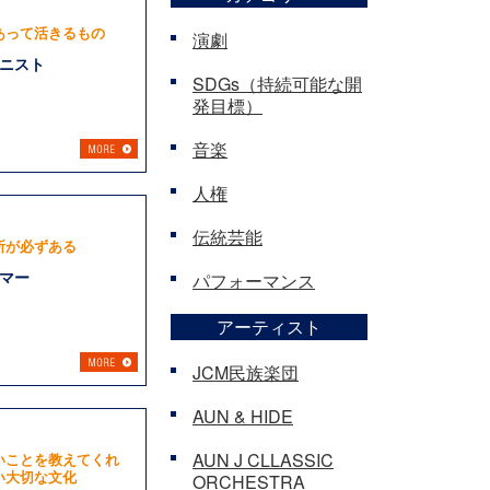
あって活きるもの
演劇
ニスト
SDGs（持続可能な開
発目標）
音楽
人権
伝統芸能
所が必ずある
マー
パフォーマンス
アーティスト
JCM民族楽団
AUN & HIDE
AUN J CLLASSIC
いことを教えてくれ
い大切な文化
ORCHESTRA