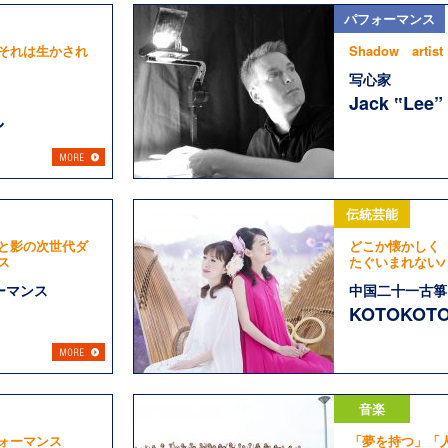
パフォーマンス
それは生かされ
Shadow artist
写心家
Jack ‟Lee
し
伝統芸能
と影の次世代ダ
どこか懐かしく
ス
たぐいまれない
ーマンス
中国二十一古箏
KOTOKOT
音楽
ォーマンス
「夢を持つ」「