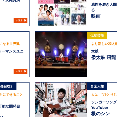
）・人権講演
感性を磨き人間
る
映画
伝統芸能
になる世界観
より新しい和太
ォーマンスユニ
太鼓
倭太鼓 飛龍
開発目標）
音楽人権
ちにできること
人は “ひとりじ
シンガーソング
続可能な開発目
YouTuber
根のシン