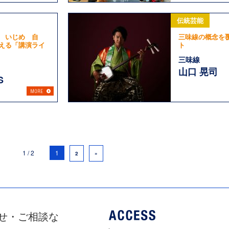
伝統芸能
 いじめ 自
三味線の概念を
える「講演ライ
ト
三味線
山口 晃司
S
1 / 2
1
2
»
せ・ご相談な