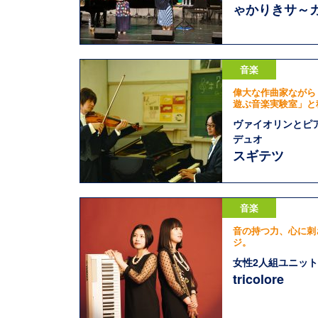
ゃかりきサ～
音楽
偉大な作曲家ながら
遊ぶ音楽実験室」と
ヴァイオリンとピ
デュオ
スギテツ
音楽
音の持つ力、心に刺
ジ。
女性2人組ユニット
tricolore