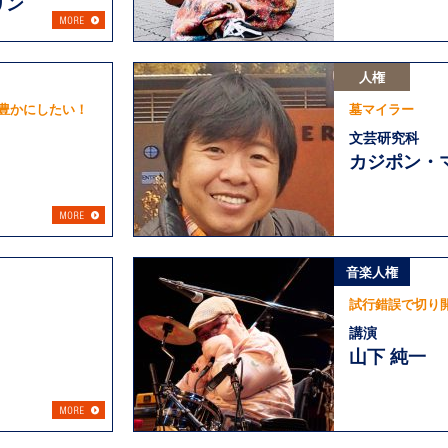
リン
人権
豊かにしたい！
墓マイラー
文芸研究科
カジポン・
音楽人権
試行錯誤で切り
講演
山下 純一